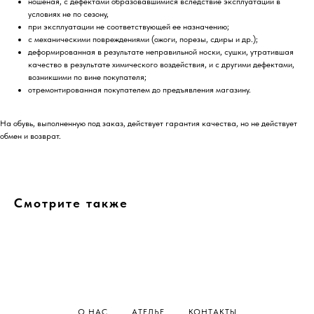
ношеная, с дефектами образовавшимися вследствие эксплуатации в
условиях не по сезону,
при эксплуатации не соответствующей ее назначению;
с механическими повреждениями (ожоги, порезы, сдиры и др.);
деформированная в результате неправильной носки, сушки, утратившая
качество в результате химического воздействия, и с другими дефектами,
возникшими по вине покупателя;
отремонтированная покупателем до предъявления магазину.
На обувь, выполненную под заказ, действует гарантия качества, но не действует
обмен и возврат.
Смотрите также
О НАС
АТЕЛЬЕ
КОНТАКТЫ