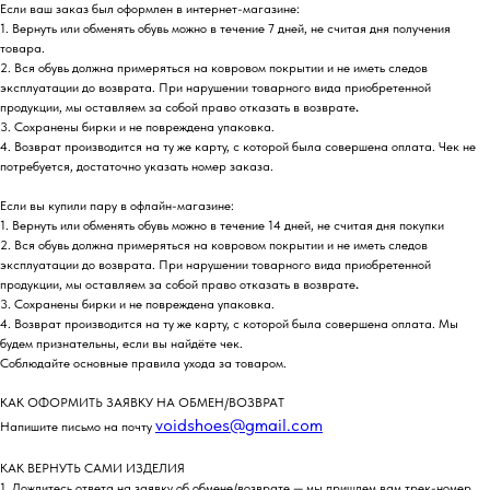
Если ваш заказ был оформлен в интернет-магазине:
1. Вернуть или обменять обувь можно в течение 7 дней, не считая дня получения
товара.
2. Вся обувь должна примеряться на ковровом покрытии и не иметь следов
эксплуатации до возврата. При нарушении товарного вида приобретенной
продукции, мы оставляем за собой право отказать в возврате
.
3. Сохранены бирки и не повреждена упаковка.
4. Возврат производится на ту же карту, с которой была совершена оплата. Чек не
потребуется, достаточно указать номер заказа.
Если вы купили пару в офлайн-магазине:
1. Вернуть или обменять обувь можно в течение 14 дней, не считая дня покупки
2. Вся обувь должна примеряться на ковровом покрытии и не иметь следов
эксплуатации до возврата. При нарушении товарного вида приобретенной
продукции, мы оставляем за собой право отказать в возврате
.
3. Сохранены бирки и не повреждена упаковка.
4. Возврат производится на ту же карту, с которой была совершена оплата. Мы
будем признательны, если вы найдёте чек.
Соблюдайте основные правила ухода за товаром.
КАК ОФОРМИТЬ ЗАЯВКУ НА ОБМЕН/ВОЗВРАТ
voidshoes@gmail.com
Напишите письмо на почту
КАК ВЕРНУТЬ САМИ ИЗДЕЛИЯ
1. Дождитесь ответа на заявку об обмене/возврате — мы пришлем вам трек-номер