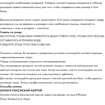
используйте наибольшее измерение. Найдите соответствующе измерение в таблице
размеров предоставленной нами, для того чтобы определить ваш размер в Void
Shoes.
Данная размерная сетка служит ориентиром. Если ваши измерения попадают между
размерами, вы не уверены в размере и вам необходима помощь, пожалуйста,
свяжитесь с нами в разделе – контакты.
Советы по уходу
МЫ ХОТИМ, ЧТОБЫ ВАМ НРАВИЛИСЬ ВАШИ ТУФЛИ VOID, ЧТОБЫ ОНИ ВСЕГДА
ОСТАВАЛИСЬ В ЛУЧШЕМ ВИДЕ,
СЛЕДУЙТЕ ЭТИМ ПРОСТЫМ СОВЕТАМ.
Помните о сезоне. Во влажных и дождливых условиях используйте соответствующие
гидроизоляционные спреи.
Перед использованием опрыскать пятновыводителем.
При загрязнении протрите чистой влажной тканью и нанесите нейтральный или
цветной полироль или лосьон для кожи. Когда высохнет, слегка отполируйте мягкой
тканью. Не наносите полироль на кожу масляного дубления.
Для замши используйте щетку для замши с мягкой щетиной или блок, чтобы удалить
засохшую грязь. Только профессиональная чистка для влажных,
Способы оплаты
ОПЛАТА РОССИСКОЙ КАРТОЙ
Онлайн оплата банковской картой через платежную систему ЮKassa
(Visa, MasterCard, Мир)