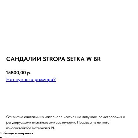
САНДАЛИИ STROPA SETKA W BR
15800,00
р.
Нет нужного размера?
В КОРЗИНУ
Открытые сандалии из материала «сетка» на липучках, со «стропами» и
регулируемыми пластиковыми застежками. Подошва из легкого
износостойкого материала PU.
Таблица измерения
Как измерить ногу