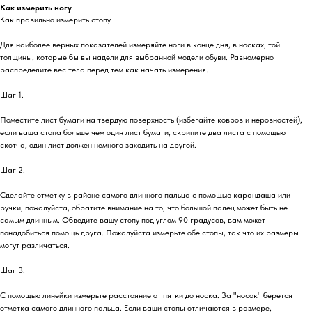
Как измерить ногу
Как правильно измерить стопу.
Для наиболее верных показателей измеряйте ноги в конце дня, в носках, той
толщины, которые бы вы надели для выбранной модели обуви. Равномерно
распределите вес тела перед тем как начать измерения.
Шаг 1.
Поместите лист бумаги на твердую поверхность (избегайте ковров и неровностей),
если ваша стопа больше чем один лист бумаги, скрипите два листа с помощью
скотча, один лист должен немного заходить на другой.
Шаг 2.
Сделайте отметку в районе самого длинного пальца с помощью карандаша или
ручки, пожалуйста, обратите внимание на то, что большой палец может быть не
самым длинным. Обведите вашу стопу под углом 90 градусов, вам может
понадобиться помощь друга. Пожалуйста измерьте обе стопы, так что их размеры
могут различаться.
Шаг 3.
С помощью линейки измерьте расстояние от пятки до носка. За "носок" берется
отметка самого длинного пальца. Если ваши стопы отличаются в размере,