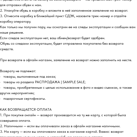
для отправки обуви к нам.
2. Упакуйте обувь в коробку и вложите в неё заполненное заявление на возврат.
3. Отнесите коробку в ближайший пункт СДЭК, назовите трек-номер и отдайте
коробку оператору.
Как только мы получим пару, мы осмотрим ее на следы эксплуатации и сообщим вам
наше решение.
Если следов эксплуатации нет, ваш обмен/возврат будет одобрен.
Обувь со следами эксплуатации, будет отправлена покупателю без возврата
средств.
При возврате в офлайн магазин, заявление на возврат можно заполнить на месте.
Возврату не подлежат:
· товары, выполненные под заказ;
· товары из раздела РАСПРОДАЖА | SAMPLE SALE;
· товары, приобретенные с целью использование в фото и видео съемках, а также
других мероприятиях;
· подарочные сертификаты.
КАК ВОЗВРАЩАЕТСЯ ОПЛАТА
1. При покупке онлайн — возврат производится на ту же карту, с которой была
совершена оплата.
2. Наличными — если вы оплачивали заказ в офлайн магазине наличными.
3. На карту — если вы оплачивали заказ в магазине картой. Важно: возврат
производится на ту же карту, с которой была совершена оплата.