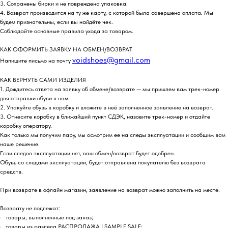
3. Сохранены бирки и не повреждена упаковка.
4. Возврат производится на ту же карту, с которой была совершена оплата. Мы
будем признательны, если вы найдёте чек.
Соблюдайте основные правила ухода за товаром.
КАК ОФОРМИТЬ ЗАЯВКУ НА ОБМЕН/ВОЗВРАТ
voidshoes@gmail.com
Напишите письмо на почту
КАК ВЕРНУТЬ САМИ ИЗДЕЛИЯ
1. Дождитесь ответа на заявку об обмене/возврате — мы пришлем вам трек-номер
для отправки обуви к нам.
2. Упакуйте обувь в коробку и вложите в неё заполненное заявление на возврат.
3. Отнесите коробку в ближайший пункт СДЭК, назовите трек-номер и отдайте
коробку оператору.
Как только мы получим пару, мы осмотрим ее на следы эксплуатации и сообщим вам
наше решение.
Если следов эксплуатации нет, ваш обмен/возврат будет одобрен.
Обувь со следами эксплуатации, будет отправлена покупателю без возврата
средств.
При возврате в офлайн магазин, заявление на возврат можно заполнить на месте.
Возврату не подлежат:
· товары, выполненные под заказ;
· товары из раздела РАСПРОДАЖА | SAMPLE SALE;