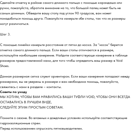
Сделайте отметку в районе самого длинного пальца с помощью карандаша или
ручки, пожалуйста, обратите внимание на то, что большой палец может быть не
самым длинным. Обведите вашу стопу под углом 90 градусов, вам может
понадобиться помощь друга. Пожалуйста измерьте обе стопы, так что их размеры
могут различаться.
Шаг 3.
С помощью линейки измерьте расстояние от пятки до носка. За "носок" берется
отметка самого длинного пальца. Если ваши стопы отличаются в размере,
используйте наибольшее измерение. Найдите соответствующе измерение в таблице
размеров предоставленной нами, для того чтобы определить ваш размер в Void
Shoes.
Данная размерная сетка служит ориентиром. Если ваши измерения попадают между
размерами, вы не уверены в размере и вам необходима помощь, пожалуйста,
свяжитесь с нами в разделе – контакты.
Советы по уходу
МЫ ХОТИМ, ЧТОБЫ ВАМ НРАВИЛИСЬ ВАШИ ТУФЛИ VOID, ЧТОБЫ ОНИ ВСЕГДА
ОСТАВАЛИСЬ В ЛУЧШЕМ ВИДЕ,
СЛЕДУЙТЕ ЭТИМ ПРОСТЫМ СОВЕТАМ.
Помните о сезоне. Во влажных и дождливых условиях используйте соответствующие
гидроизоляционные спреи.
Перед использованием опрыскать пятновыводителем.