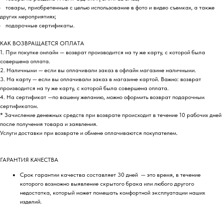
· товары, приобретенные с целью использование в фото и видео съемках, а также
других мероприятиях;
· подарочные сертификаты.
КАК ВОЗВРАЩАЕТСЯ ОПЛАТА
1. При покупке онлайн — возврат производится на ту же карту, с которой была
совершена оплата.
2. Наличными — если вы оплачивали заказ в офлайн магазине наличными.
3. На карту — если вы оплачивали заказ в магазине картой. Важно: возврат
производится на ту же карту, с которой была совершена оплата.
4. На сертификат —по вашему желанию, можно оформить возврат подарочным
сертификатом.
* Зачисление денежных средств при возврате происходит в течение 10 рабочих дней
после получения товара и заявления.
Услуги доставки при возврате и обмене оплачиваются покупателем.
ГАРАНТИЯ КАЧЕСТВА
Срок гарантии качества составляет 30 дней — это время, в течение
которого возможно выявление скрытого брака или любого другого
недостатка, который может помешать комфортной эксплуатации наших
изделий.