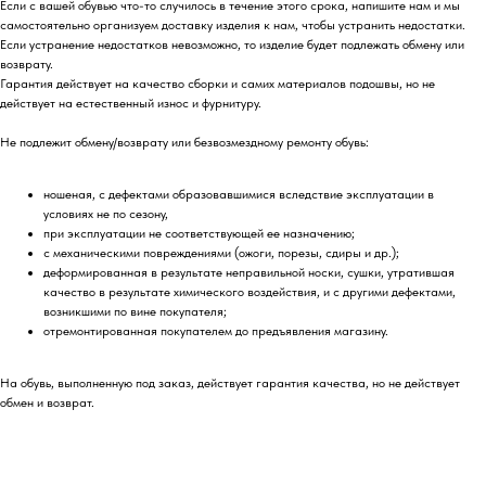
Если с вашей обувью что-то случилось в течение этого срока, напишите нам и мы
самостоятельно организуем доставку изделия к нам, чтобы устранить недостатки.
Если устранение недостатков невозможно, то изделие будет подлежать обмену или
возврату.
Гарантия действует на качество сборки и самих материалов подошвы, но не
действует на естественный износ и фурнитуру.
Не подлежит обмену/возврату или безвозмездному ремонту обувь:
ношеная, с дефектами образовавшимися вследствие эксплуатации в
условиях не по сезону,
при эксплуатации не соответствующей ее назначению;
с механическими повреждениями (ожоги, порезы, сдиры и др.);
деформированная в результате неправильной носки, сушки, утратившая
качество в результате химического воздействия, и с другими дефектами,
возникшими по вине покупателя;
отремонтированная покупателем до предъявления магазину.
На обувь, выполненную под заказ, действует гарантия качества, но не действует
обмен и возврат.