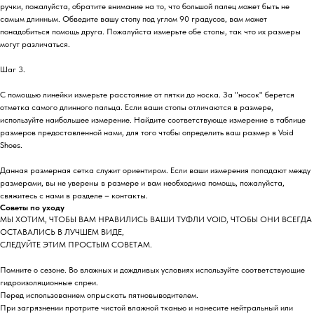
ручки, пожалуйста, обратите внимание на то, что большой палец может быть не
самым длинным. Обведите вашу стопу под углом 90 градусов, вам может
понадобиться помощь друга. Пожалуйста измерьте обе стопы, так что их размеры
могут различаться.
Шаг 3.
С помощью линейки измерьте расстояние от пятки до носка. За "носок" берется
отметка самого длинного пальца. Если ваши стопы отличаются в размере,
используйте наибольшее измерение. Найдите соответствующе измерение в таблице
размеров предоставленной нами, для того чтобы определить ваш размер в Void
Shoes.
Данная размерная сетка служит ориентиром. Если ваши измерения попадают между
размерами, вы не уверены в размере и вам необходима помощь, пожалуйста,
свяжитесь с нами в разделе – контакты.
Советы по уходу
МЫ ХОТИМ, ЧТОБЫ ВАМ НРАВИЛИСЬ ВАШИ ТУФЛИ VOID, ЧТОБЫ ОНИ ВСЕГДА
ОСТАВАЛИСЬ В ЛУЧШЕМ ВИДЕ,
СЛЕДУЙТЕ ЭТИМ ПРОСТЫМ СОВЕТАМ.
Помните о сезоне. Во влажных и дождливых условиях используйте соответствующие
гидроизоляционные спреи.
Перед использованием опрыскать пятновыводителем.
При загрязнении протрите чистой влажной тканью и нанесите нейтральный или