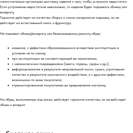
самостоятельно организуем доставку изделия к нам, чтобы устранить недостатки.
Если устранение недостатков невозможно, то изделие будет подлежать обмену или
возврату.
Гарантия действует на качество сборки и самих материалов подошвы, но не
действует на естественный износ и фурнитуру.
Не подлежит обмену/возврату или безвозмездному ремонту обувь:
ношеная, с дефектами образовавшимися вследствие эксплуатации в
условиях не по сезону,
при эксплуатации не соответствующей ее назначению;
с механическими повреждениями (ожоги, порезы, сдиры и др.);
деформированная в результате неправильной носки, сушки, утратившая
качество в результате химического воздействия, и с другими дефектами,
возникшими по вине покупателя;
отремонтированная покупателем до предъявления магазину.
На обувь, выполненную под заказ, действует гарантия качества, но не действует
обмен и возврат.