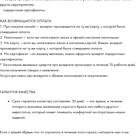
других мероприятиях;
· подарочные сертификаты.
КАК ВОЗВРАЩАЕТСЯ ОПЛАТА
1. При покупке онлайн — возврат производится на ту же карту, с которой была
совершена оплата.
2. Наличными — если вы оплачивали заказ в офлайн магазине наличными.
3. На карту — если вы оплачивали заказ в магазине картой. Важно: возврат
производится на ту же карту, с которой была совершена оплата.
4. На сертификат —по вашему желанию, можно оформить возврат подарочным
сертификатом.
* Зачисление денежных средств при возврате происходит в течение 10 рабочих дней
после получения товара и заявления.
Услуги доставки при возврате и обмене оплачиваются покупателем.
ГАРАНТИЯ КАЧЕСТВА
Срок гарантии качества составляет 30 дней — это время, в течение
которого возможно выявление скрытого брака или любого другого
недостатка, который может помешать комфортной эксплуатации наших
изделий.
Если с вашей обувью что-то случилось в течение этого срока, напишите нам и мы