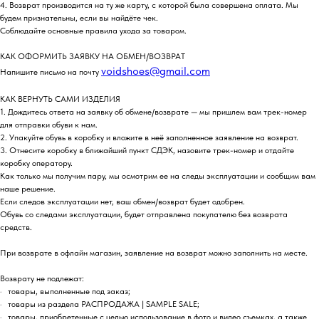
4. Возврат производится на ту же карту, с которой была совершена оплата. Мы
будем признательны, если вы найдёте чек.
Соблюдайте основные правила ухода за товаром.
КАК ОФОРМИТЬ ЗАЯВКУ НА ОБМЕН/ВОЗВРАТ
voidshoes@gmail.com
Напишите письмо на почту
КАК ВЕРНУТЬ САМИ ИЗДЕЛИЯ
1. Дождитесь ответа на заявку об обмене/возврате — мы пришлем вам трек-номер
для отправки обуви к нам.
2. Упакуйте обувь в коробку и вложите в неё заполненное заявление на возврат.
3. Отнесите коробку в ближайший пункт СДЭК, назовите трек-номер и отдайте
коробку оператору.
Как только мы получим пару, мы осмотрим ее на следы эксплуатации и сообщим вам
наше решение.
Если следов эксплуатации нет, ваш обмен/возврат будет одобрен.
Обувь со следами эксплуатации, будет отправлена покупателю без возврата
средств.
При возврате в офлайн магазин, заявление на возврат можно заполнить на месте.
Возврату не подлежат:
· товары, выполненные под заказ;
· товары из раздела РАСПРОДАЖА | SAMPLE SALE;
· товары, приобретенные с целью использование в фото и видео съемках, а также