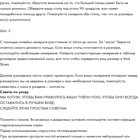
ручки, пожалуйста, обратите внимание на то, что большой палец может быть не
самым длинным. Обведите вашу стопу под углом 90 градусов, вам может
понадобиться помощь друга. Пожалуйста измерьте обе стопы, так что их размеры
могут различаться.
Шаг 3.
С помощью линейки измерьте расстояние от пятки до носка. За "носок" берется
отметка самого длинного пальца. Если ваши стопы отличаются в размере,
используйте наибольшее измерение. Найдите соответствующе измерение в таблице
размеров предоставленной нами, для того чтобы определить ваш размер в Void
Shoes.
Данная размерная сетка служит ориентиром. Если ваши измерения попадают между
размерами, вы не уверены в размере и вам необходима помощь, пожалуйста,
свяжитесь с нами в разделе – контакты.
Советы по уходу
МЫ ХОТИМ, ЧТОБЫ ВАМ НРАВИЛИСЬ ВАШИ ТУФЛИ VOID, ЧТОБЫ ОНИ ВСЕГДА
ОСТАВАЛИСЬ В ЛУЧШЕМ ВИДЕ,
СЛЕДУЙТЕ ЭТИМ ПРОСТЫМ СОВЕТАМ.
Помните о сезоне. Во влажных и дождливых условиях используйте соответствующие
гидроизоляционные спреи.
Перед использованием опрыскать пятновыводителем.
При загрязнении протрите чистой влажной тканью и нанесите нейтральный или