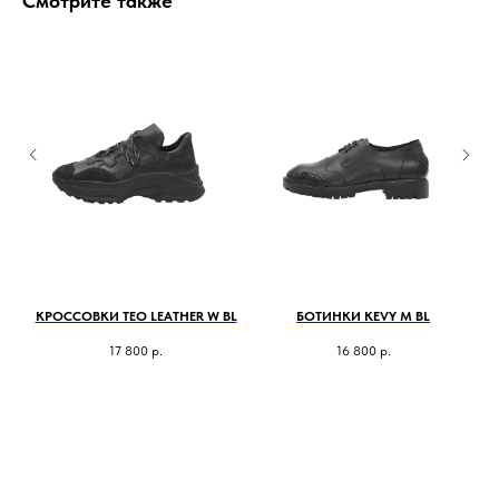
Смотрите также
BR
КРОССОВКИ TEO LEATHER W BL
БОТИНКИ KEVY M BL
Б
17 800
р.
16 800
р.