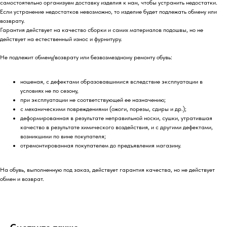
самостоятельно организуем доставку изделия к нам, чтобы устранить недостатки.
Если устранение недостатков невозможно, то изделие будет подлежать обмену или
возврату.
Гарантия действует на качество сборки и самих материалов подошвы, но не
действует на естественный износ и фурнитуру.
Не подлежит обмену/возврату или безвозмездному ремонту обувь:
ношеная, с дефектами образовавшимися вследствие эксплуатации в
условиях не по сезону,
при эксплуатации не соответствующей ее назначению;
с механическими повреждениями (ожоги, порезы, сдиры и др.);
деформированная в результате неправильной носки, сушки, утратившая
качество в результате химического воздействия, и с другими дефектами,
возникшими по вине покупателя;
отремонтированная покупателем до предъявления магазину.
На обувь, выполненную под заказ, действует гарантия качества, но не действует
обмен и возврат.