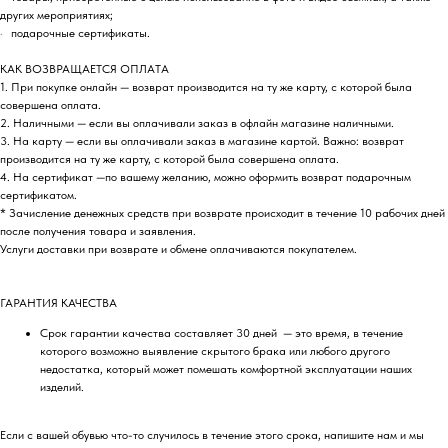
других мероприятиях;
· подарочные сертификаты.
КАК ВОЗВРАЩАЕТСЯ ОПЛАТА
1. При покупке онлайн — возврат производится на ту же карту, с которой была
совершена оплата.
2. Наличными — если вы оплачивали заказ в офлайн магазине наличными.
3. На карту — если вы оплачивали заказ в магазине картой. Важно: возврат
производится на ту же карту, с которой была совершена оплата.
4. На сертификат —по вашему желанию, можно оформить возврат подарочным
сертификатом.
* Зачисление денежных средств при возврате происходит в течение 10 рабочих дней
после получения товара и заявления.
Услуги доставки при возврате и обмене оплачиваются покупателем.
ГАРАНТИЯ КАЧЕСТВА
Срок гарантии качества составляет 30 дней — это время, в течение
которого возможно выявление скрытого брака или любого другого
недостатка, который может помешать комфортной эксплуатации наших
изделий.
Если с вашей обувью что-то случилось в течение этого срока, напишите нам и мы