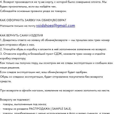
4. Возврат производится на ту же карту, с которой была совершена оплата. Мы
будем признательны, если вы найдёте чек.
Соблюдайте основные правила ухода за товаром.
КАК ОФОРМИТЬ ЗАЯВКУ НА ОБМЕН/ВОЗВРАТ
voidshoes@gmail.com
Напишите письмо на почту
КАК ВЕРНУТЬ САМИ ИЗДЕЛИЯ
1. Дождитесь ответа на заявку об обмене/возврате — мы пришлем вам трек-номер
для отправки обуви к нам.
2. Упакуйте обувь в коробку и вложите в неё заполненное заявление на возврат.
3. Отнесите коробку в ближайший пункт СДЭК, назовите трек-номер и отдайте
коробку оператору.
Как только мы получим пару, мы осмотрим ее на следы эксплуатации и сообщим вам
наше решение.
Если следов эксплуатации нет, ваш обмен/возврат будет одобрен.
Обувь со следами эксплуатации, будет отправлена покупателю без возврата
средств.
При возврате в офлайн магазин, заявление на возврат можно заполнить на месте.
Возврату не подлежат:
· товары, выполненные под заказ;
· товары из раздела РАСПРОДАЖА | SAMPLE SALE;
· товары, приобретенные с целью использование в фото и видео съемках, а также