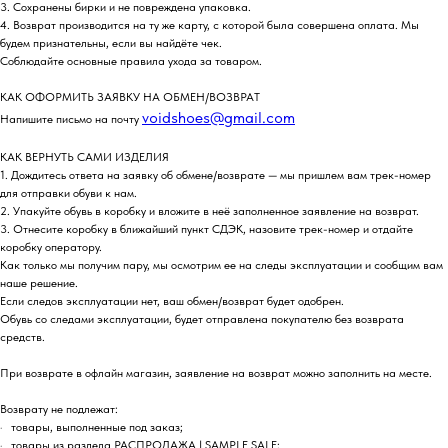
3. Сохранены бирки и не повреждена упаковка.
4. Возврат производится на ту же карту, с которой была совершена оплата. Мы
будем признательны, если вы найдёте чек.
Соблюдайте основные правила ухода за товаром.
КАК ОФОРМИТЬ ЗАЯВКУ НА ОБМЕН/ВОЗВРАТ
voidshoes@gmail.com
Напишите письмо на почту
КАК ВЕРНУТЬ САМИ ИЗДЕЛИЯ
1. Дождитесь ответа на заявку об обмене/возврате — мы пришлем вам трек-номер
для отправки обуви к нам.
2. Упакуйте обувь в коробку и вложите в неё заполненное заявление на возврат.
3. Отнесите коробку в ближайший пункт СДЭК, назовите трек-номер и отдайте
коробку оператору.
Как только мы получим пару, мы осмотрим ее на следы эксплуатации и сообщим вам
наше решение.
Если следов эксплуатации нет, ваш обмен/возврат будет одобрен.
Обувь со следами эксплуатации, будет отправлена покупателю без возврата
средств.
При возврате в офлайн магазин, заявление на возврат можно заполнить на месте.
Возврату не подлежат:
· товары, выполненные под заказ;
· товары из раздела РАСПРОДАЖА | SAMPLE SALE;