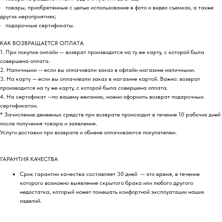
· товары, приобретенные с целью использование в фото и видео съемках, а также
других мероприятиях;
· подарочные сертификаты.
КАК ВОЗВРАЩАЕТСЯ ОПЛАТА
1. При покупке онлайн — возврат производится на ту же карту, с которой была
совершена оплата.
2. Наличными — если вы оплачивали заказ в офлайн магазине наличными.
3. На карту — если вы оплачивали заказ в магазине картой. Важно: возврат
производится на ту же карту, с которой была совершена оплата.
4. На сертификат —по вашему желанию, можно оформить возврат подарочным
сертификатом.
* Зачисление денежных средств при возврате происходит в течение 10 рабочих дней
после получения товара и заявления.
Услуги доставки при возврате и обмене оплачиваются покупателем.
ГАРАНТИЯ КАЧЕСТВА
Срок гарантии качества составляет 30 дней — это время, в течение
которого возможно выявление скрытого брака или любого другого
недостатка, который может помешать комфортной эксплуатации наших
изделий.