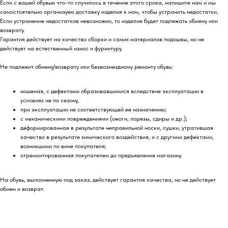
Если с вашей обувью что-то случилось в течение этого срока, напишите нам и мы
самостоятельно организуем доставку изделия к нам, чтобы устранить недостатки.
Если устранение недостатков невозможно, то изделие будет подлежать обмену или
возврату.
Гарантия действует на качество сборки и самих материалов подошвы, но не
действует на естественный износ и фурнитуру.
Не подлежит обмену/возврату или безвозмездному ремонту обувь:
ношеная, с дефектами образовавшимися вследствие эксплуатации в
условиях не по сезону,
при эксплуатации не соответствующей ее назначению;
с механическими повреждениями (ожоги, порезы, сдиры и др.);
деформированная в результате неправильной носки, сушки, утратившая
качество в результате химического воздействия, и с другими дефектами,
возникшими по вине покупателя;
отремонтированная покупателем до предъявления магазину.
На обувь, выполненную под заказ, действует гарантия качества, но не действует
обмен и возврат.