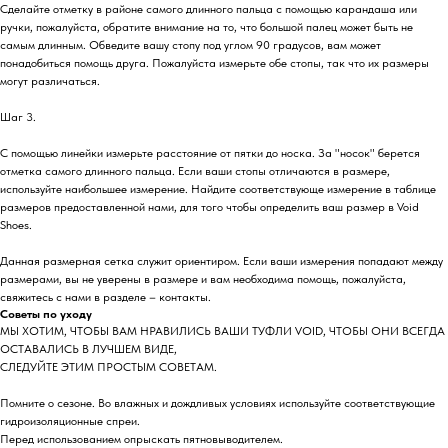
Сделайте отметку в районе самого длинного пальца с помощью карандаша или
ручки, пожалуйста, обратите внимание на то, что большой палец может быть не
самым длинным. Обведите вашу стопу под углом 90 градусов, вам может
понадобиться помощь друга. Пожалуйста измерьте обе стопы, так что их размеры
могут различаться.
Шаг 3.
С помощью линейки измерьте расстояние от пятки до носка. За "носок" берется
отметка самого длинного пальца. Если ваши стопы отличаются в размере,
используйте наибольшее измерение. Найдите соответствующе измерение в таблице
размеров предоставленной нами, для того чтобы определить ваш размер в Void
Shoes.
Данная размерная сетка служит ориентиром. Если ваши измерения попадают между
размерами, вы не уверены в размере и вам необходима помощь, пожалуйста,
свяжитесь с нами в разделе – контакты.
Советы по уходу
МЫ ХОТИМ, ЧТОБЫ ВАМ НРАВИЛИСЬ ВАШИ ТУФЛИ VOID, ЧТОБЫ ОНИ ВСЕГДА
ОСТАВАЛИСЬ В ЛУЧШЕМ ВИДЕ,
СЛЕДУЙТЕ ЭТИМ ПРОСТЫМ СОВЕТАМ.
Помните о сезоне. Во влажных и дождливых условиях используйте соответствующие
гидроизоляционные спреи.
Перед использованием опрыскать пятновыводителем.