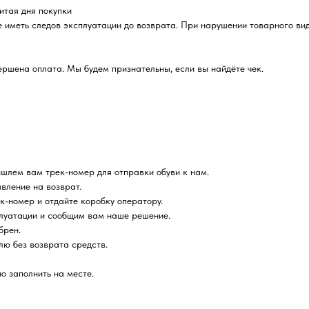
читая дня покупки
е иметь следов эксплуатации до возврата. При нарушении товарного ви
вершена оплата. Мы будем признательны, если вы найдёте чек.
ишлем вам трек-номер для отправки обуви к нам.
явление на возврат.
к-номер и отдайте коробку оператору.
плуатации и сообщим вам наше решение.
брен.
лю без возврата средств.
о заполнить на месте.