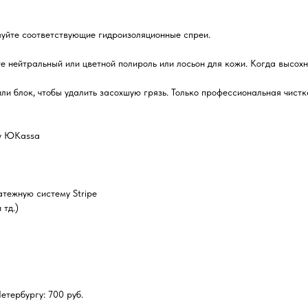
зуйте соответствующие гидроизоляционные спреи.
е нейтральный или цветной полироль или лосьон для кожи. Когда высохн
ли блок, чтобы удалить засохшую грязь. Только профессиональная чистк
му ЮKassa
тежную систему Stripe
 тд.)
тербургу: 700 руб.