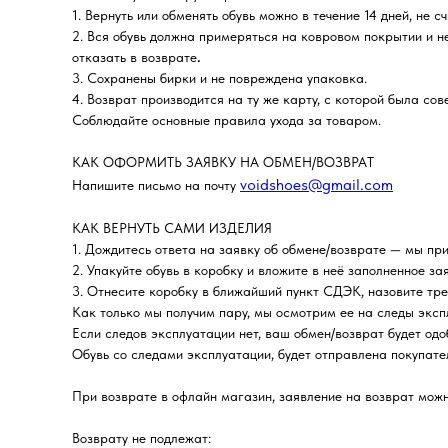
1. Вернуть или обменять обувь можно в течение 14 дней, не с
2. Вся обувь должна примеряться на ковровом покрытии и н
отказать в возврате
.
3. Сохранены бирки и не повреждена упаковка.
4. Возврат производится на ту же карту, с которой была со
Соблюдайте основные правила ухода за товаром.
КАК ОФОРМИТЬ ЗАЯВКУ НА ОБМЕН/ВОЗВРАТ
voidshoes@gmail.com
Напишите письмо на почту
КАК ВЕРНУТЬ САМИ ИЗДЕЛИЯ
1. Дождитесь ответа на заявку об обмене/возврате — мы пр
2. Упакуйте обувь в коробку и вложите в неё заполненное за
3. Отнесите коробку в ближайший пункт СДЭК, назовите тре
Как только мы получим пару, мы осмотрим ее на следы экс
Если следов эксплуатации нет, ваш обмен/возврат будет одо
Обувь со следами эксплуатации, будет отправлена покупате
При возврате в офлайн магазин, заявление на возврат можн
Возврату не подлежат: