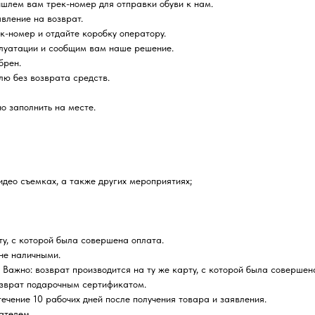
ишлем вам трек-номер для отправки обуви к нам.
явление на возврат.
к-номер и отдайте коробку оператору.
плуатации и сообщим вам наше решение.
брен.
лю без возврата средств.
о заполнить на месте.
идео съемках, а также других мероприятиях;
ту, с которой была совершена оплата.
не наличными.
 Важно: возврат производится на ту же карту, с которой была совершен
зврат подарочным сертификатом.
ечение 10 рабочих дней после получения товара и заявления.
ателем.