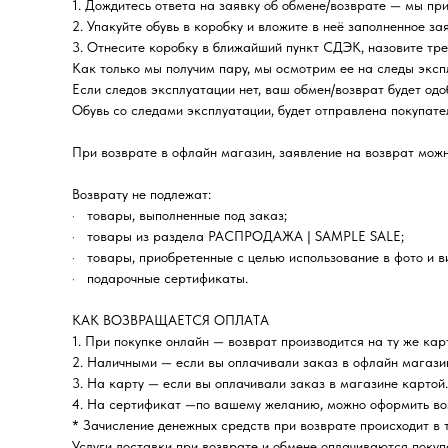
1. Дождитесь ответа на заявку об обмене/возврате — мы пр
2. Упакуйте обувь в коробку и вложите в неё заполненное за
3. Отнесите коробку в ближайший пункт СДЭК, назовите тре
Как только мы получим пару, мы осмотрим ее на следы экс
Если следов эксплуатации нет, ваш обмен/возврат будет одо
Обувь со следами эксплуатации, будет отправлена покупате
При возврате в офлайн магазин, заявление на возврат можн
Возврату не подлежат:
· товары, выполненные под заказ;
· товары из раздела РАСПРОДАЖА | SAMPLE SALE;
· товары, приобретенные с целью использование в фото и в
· подарочные сертификаты.
КАК ВОЗВРАЩАЕТСЯ ОПЛАТА
1. При покупке онлайн — возврат производится на ту же кар
2. Наличными — если вы оплачивали заказ в офлайн магази
3. На карту — если вы оплачивали заказ в магазине картой.
4. На сертификат —по вашему желанию, можно оформить во
* Зачисление денежных средств при возврате происходит в т
Услуги доставки при возврате и обмене оплачиваются покуп