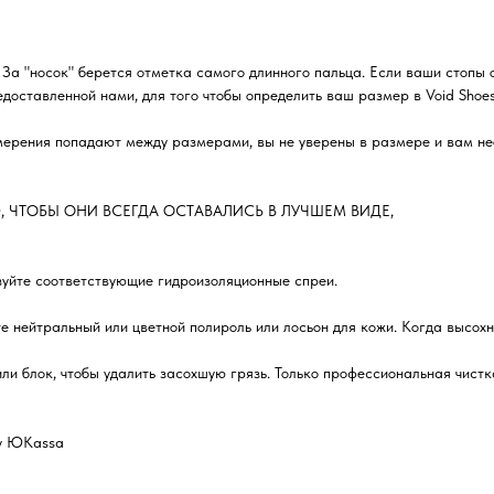
 За "носок" берется отметка самого длинного пальца. Если ваши стопы 
оставленной нами, для того чтобы определить ваш размер в Void Shoes
ерения попадают между размерами, вы не уверены в размере и вам нео
, ЧТОБЫ ОНИ ВСЕГДА ОСТАВАЛИСЬ В ЛУЧШЕМ ВИДЕ,
зуйте соответствующие гидроизоляционные спреи.
е нейтральный или цветной полироль или лосьон для кожи. Когда высохн
ли блок, чтобы удалить засохшую грязь. Только профессиональная чистк
му ЮKassa