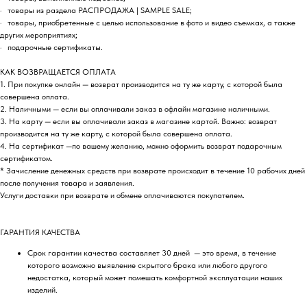
· товары из раздела РАСПРОДАЖА | SAMPLE SALE;
· товары, приобретенные с целью использование в фото и видео съемках, а также
других мероприятиях;
· подарочные сертификаты.
КАК ВОЗВРАЩАЕТСЯ ОПЛАТА
1. При покупке онлайн — возврат производится на ту же карту, с которой была
совершена оплата.
2. Наличными — если вы оплачивали заказ в офлайн магазине наличными.
3. На карту — если вы оплачивали заказ в магазине картой. Важно: возврат
производится на ту же карту, с которой была совершена оплата.
4. На сертификат —по вашему желанию, можно оформить возврат подарочным
сертификатом.
* Зачисление денежных средств при возврате происходит в течение 10 рабочих дней
после получения товара и заявления.
Услуги доставки при возврате и обмене оплачиваются покупателем.
ГАРАНТИЯ КАЧЕСТВА
Срок гарантии качества составляет 30 дней — это время, в течение
которого возможно выявление скрытого брака или любого другого
недостатка, который может помешать комфортной эксплуатации наших
изделий.