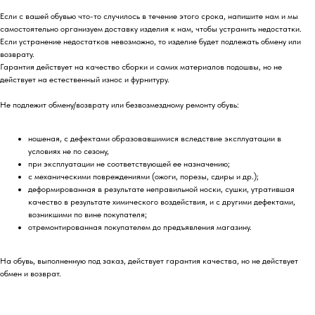
Если с вашей обувью что-то случилось в течение этого срока, напишите нам и мы
самостоятельно организуем доставку изделия к нам, чтобы устранить недостатки.
Если устранение недостатков невозможно, то изделие будет подлежать обмену или
возврату.
Гарантия действует на качество сборки и самих материалов подошвы, но не
действует на естественный износ и фурнитуру.
Не подлежит обмену/возврату или безвозмездному ремонту обувь:
ношеная, с дефектами образовавшимися вследствие эксплуатации в
условиях не по сезону,
при эксплуатации не соответствующей ее назначению;
с механическими повреждениями (ожоги, порезы, сдиры и др.);
деформированная в результате неправильной носки, сушки, утратившая
качество в результате химического воздействия, и с другими дефектами,
возникшими по вине покупателя;
отремонтированная покупателем до предъявления магазину.
На обувь, выполненную под заказ, действует гарантия качества, но не действует
обмен и возврат.