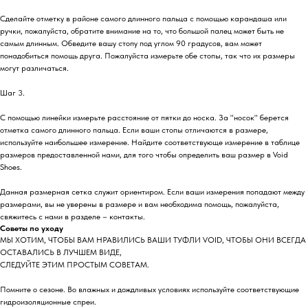
Сделайте отметку в районе самого длинного пальца с помощью карандаша или
ручки, пожалуйста, обратите внимание на то, что большой палец может быть не
самым длинным. Обведите вашу стопу под углом 90 градусов, вам может
понадобиться помощь друга. Пожалуйста измерьте обе стопы, так что их размеры
могут различаться.
Шаг 3.
С помощью линейки измерьте расстояние от пятки до носка. За "носок" берется
отметка самого длинного пальца. Если ваши стопы отличаются в размере,
используйте наибольшее измерение. Найдите соответствующе измерение в таблице
размеров предоставленной нами, для того чтобы определить ваш размер в Void
Shoes.
Данная размерная сетка служит ориентиром. Если ваши измерения попадают между
размерами, вы не уверены в размере и вам необходима помощь, пожалуйста,
свяжитесь с нами в разделе – контакты.
Советы по уходу
МЫ ХОТИМ, ЧТОБЫ ВАМ НРАВИЛИСЬ ВАШИ ТУФЛИ VOID, ЧТОБЫ ОНИ ВСЕГДА
ОСТАВАЛИСЬ В ЛУЧШЕМ ВИДЕ,
СЛЕДУЙТЕ ЭТИМ ПРОСТЫМ СОВЕТАМ.
Помните о сезоне. Во влажных и дождливых условиях используйте соответствующие
гидроизоляционные спреи.