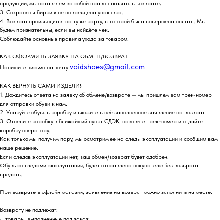
продукции, мы оставляем за собой право отказать в возврате
.
3. Сохранены бирки и не повреждена упаковка.
4. Возврат производится на ту же карту, с которой была совершена оплата. Мы
будем признательны, если вы найдёте чек.
Соблюдайте основные правила ухода за товаром.
КАК ОФОРМИТЬ ЗАЯВКУ НА ОБМЕН/ВОЗВРАТ
voidshoes@gmail.com
Напишите письмо на почту
КАК ВЕРНУТЬ САМИ ИЗДЕЛИЯ
1. Дождитесь ответа на заявку об обмене/возврате — мы пришлем вам трек-номер
для отправки обуви к нам.
2. Упакуйте обувь в коробку и вложите в неё заполненное заявление на возврат.
3. Отнесите коробку в ближайший пункт СДЭК, назовите трек-номер и отдайте
коробку оператору.
Как только мы получим пару, мы осмотрим ее на следы эксплуатации и сообщим вам
наше решение.
Если следов эксплуатации нет, ваш обмен/возврат будет одобрен.
Обувь со следами эксплуатации, будет отправлена покупателю без возврата
средств.
При возврате в офлайн магазин, заявление на возврат можно заполнить на месте.
Возврату не подлежат:
· товары, выполненные под заказ;