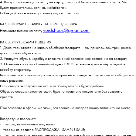
4. Возврат производится на ту же карту, с которой была совершена оплата. Мы
будем признательны, если вы найдёте чек.
Соблюдайте основные правила ухода за товаром.
КАК ОФОРМИТЬ ЗАЯВКУ НА ОБМЕН/ВОЗВРАТ
voidshoes@gmail.com
Напишите письмо на почту
КАК ВЕРНУТЬ САМИ ИЗДЕЛИЯ
1. Дождитесь ответа на заявку об обмене/возврате — мы пришлем вам трек-номер
для отправки обуви к нам.
2. Упакуйте обувь в коробку и вложите в неё заполненное заявление на возврат.
3. Отнесите коробку в ближайший пункт СДЭК, назовите трек-номер и отдайте
коробку оператору.
Как только мы получим пару, мы осмотрим ее на следы эксплуатации и сообщим вам
наше решение.
Если следов эксплуатации нет, ваш обмен/возврат будет одобрен.
Обувь со следами эксплуатации, будет отправлена покупателю без возврата
средств.
При возврате в офлайн магазин, заявление на возврат можно заполнить на месте.
Возврату не подлежат:
· товары, выполненные под заказ;
· товары из раздела РАСПРОДАЖА | SAMPLE SALE;
· товары, приобретенные с целью использование в фото и видео съемках, а также