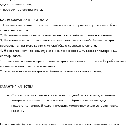
других мероприятиях;
· подарочные сертификаты.
КАК ВОЗВРАЩАЕТСЯ ОПЛАТА
1. При покупке онлайн — возврат производится на ту же карту, с которой была
совершена оплата.
2. Наличными — если вы оплачивали заказ в офлайн магазине наличными.
3. На карту — если вы оплачивали заказ в магазине картой. Важно: возврат
производится на ту же карту, с которой была совершена оплата.
4. На сертификат —по вашему желанию, можно оформить возврат подарочным
сертификатом.
* Зачисление денежных средств при возврате происходит в течение 10 рабочих дней
после получения товара и заявления.
Услуги доставки при возврате и обмене оплачиваются покупателем.
ГАРАНТИЯ КАЧЕСТВА
Срок гарантии качества составляет 30 дней — это время, в течение
которого возможно выявление скрытого брака или любого другого
недостатка, который может помешать комфортной эксплуатации наших
изделий.
Если с вашей обувью что-то случилось в течение этого срока, напишите нам и мы