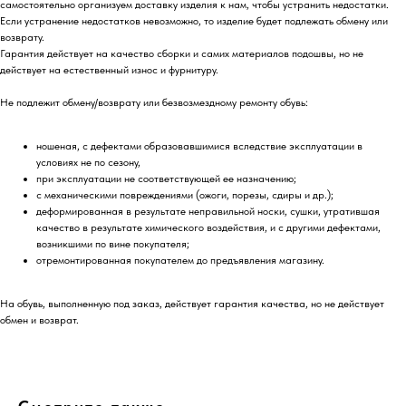
самостоятельно организуем доставку изделия к нам, чтобы устранить недостатки.
Если устранение недостатков невозможно, то изделие будет подлежать обмену или
возврату.
Гарантия действует на качество сборки и самих материалов подошвы, но не
действует на естественный износ и фурнитуру.
Не подлежит обмену/возврату или безвозмездному ремонту обувь:
ношеная, с дефектами образовавшимися вследствие эксплуатации в
условиях не по сезону,
при эксплуатации не соответствующей ее назначению;
с механическими повреждениями (ожоги, порезы, сдиры и др.);
деформированная в результате неправильной носки, сушки, утратившая
качество в результате химического воздействия, и с другими дефектами,
возникшими по вине покупателя;
отремонтированная покупателем до предъявления магазину.
На обувь, выполненную под заказ, действует гарантия качества, но не действует
обмен и возврат.