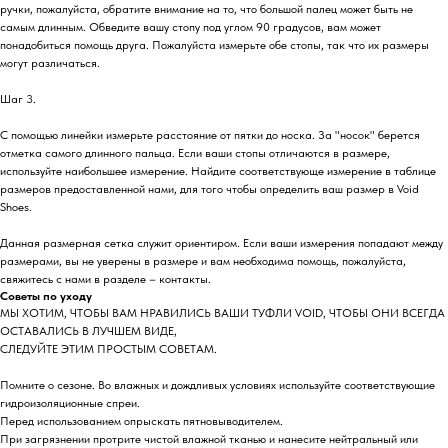
ручки, пожалуйста, обратите внимание на то, что большой палец может быть не
самым длинным. Обведите вашу стопу под углом 90 градусов, вам может
понадобиться помощь друга. Пожалуйста измерьте обе стопы, так что их размеры
могут различаться.
Шаг 3.
С помощью линейки измерьте расстояние от пятки до носка. За "носок" берется
отметка самого длинного пальца. Если ваши стопы отличаются в размере,
используйте наибольшее измерение. Найдите соответствующе измерение в таблице
размеров предоставленной нами, для того чтобы определить ваш размер в Void
Shoes.
Данная размерная сетка служит ориентиром. Если ваши измерения попадают между
размерами, вы не уверены в размере и вам необходима помощь, пожалуйста,
свяжитесь с нами в разделе – контакты.
Советы по уходу
МЫ ХОТИМ, ЧТОБЫ ВАМ НРАВИЛИСЬ ВАШИ ТУФЛИ VOID, ЧТОБЫ ОНИ ВСЕГДА
ОСТАВАЛИСЬ В ЛУЧШЕМ ВИДЕ,
СЛЕДУЙТЕ ЭТИМ ПРОСТЫМ СОВЕТАМ.
Помните о сезоне. Во влажных и дождливых условиях используйте соответствующие
гидроизоляционные спреи.
Перед использованием опрыскать пятновыводителем.
При загрязнении протрите чистой влажной тканью и нанесите нейтральный или