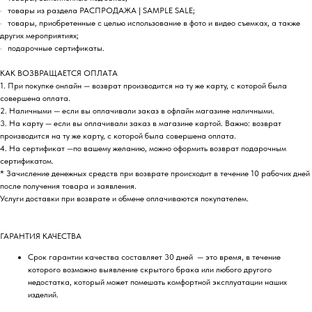
· товары из раздела РАСПРОДАЖА | SAMPLE SALE;
· товары, приобретенные с целью использование в фото и видео съемках, а также
других мероприятиях;
· подарочные сертификаты.
КАК ВОЗВРАЩАЕТСЯ ОПЛАТА
1. При покупке онлайн — возврат производится на ту же карту, с которой была
совершена оплата.
2. Наличными — если вы оплачивали заказ в офлайн магазине наличными.
3. На карту — если вы оплачивали заказ в магазине картой. Важно: возврат
производится на ту же карту, с которой была совершена оплата.
4. На сертификат —по вашему желанию, можно оформить возврат подарочным
сертификатом.
* Зачисление денежных средств при возврате происходит в течение 10 рабочих дней
после получения товара и заявления.
Услуги доставки при возврате и обмене оплачиваются покупателем.
ГАРАНТИЯ КАЧЕСТВА
Срок гарантии качества составляет 30 дней — это время, в течение
которого возможно выявление скрытого брака или любого другого
недостатка, который может помешать комфортной эксплуатации наших
изделий.