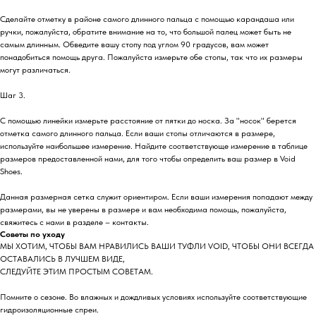
Сделайте отметку в районе самого длинного пальца с помощью карандаша или
ручки, пожалуйста, обратите внимание на то, что большой палец может быть не
самым длинным. Обведите вашу стопу под углом 90 градусов, вам может
понадобиться помощь друга. Пожалуйста измерьте обе стопы, так что их размеры
могут различаться.
Шаг 3.
С помощью линейки измерьте расстояние от пятки до носка. За "носок" берется
отметка самого длинного пальца. Если ваши стопы отличаются в размере,
используйте наибольшее измерение. Найдите соответствующе измерение в таблице
размеров предоставленной нами, для того чтобы определить ваш размер в Void
Shoes.
Данная размерная сетка служит ориентиром. Если ваши измерения попадают между
размерами, вы не уверены в размере и вам необходима помощь, пожалуйста,
свяжитесь с нами в разделе – контакты.
Советы по уходу
МЫ ХОТИМ, ЧТОБЫ ВАМ НРАВИЛИСЬ ВАШИ ТУФЛИ VOID, ЧТОБЫ ОНИ ВСЕГДА
ОСТАВАЛИСЬ В ЛУЧШЕМ ВИДЕ,
СЛЕДУЙТЕ ЭТИМ ПРОСТЫМ СОВЕТАМ.
Помните о сезоне. Во влажных и дождливых условиях используйте соответствующие
гидроизоляционные спреи.