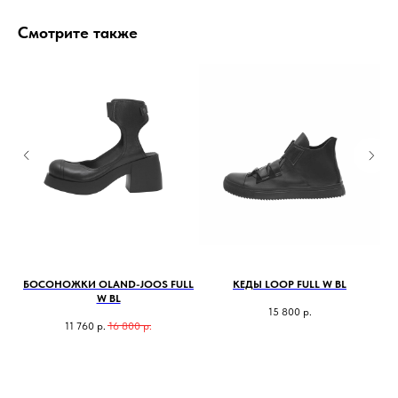
Смотрите также
BL
БОСОНОЖКИ OLAND-JOOS FULL
КЕДЫ LOOP FULL W BL
СА
W BL
15 800
р.
11 760
р.
16 800
р.