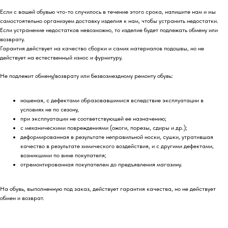
Если с вашей обувью что-то случилось в течение этого срока, напишите нам и мы
самостоятельно организуем доставку изделия к нам, чтобы устранить недостатки.
Если устранение недостатков невозможно, то изделие будет подлежать обмену или
возврату.
Гарантия действует на качество сборки и самих материалов подошвы, но не
действует на естественный износ и фурнитуру.
Не подлежит обмену/возврату или безвозмездному ремонту обувь:
ношеная, с дефектами образовавшимися вследствие эксплуатации в
условиях не по сезону,
при эксплуатации не соответствующей ее назначению;
с механическими повреждениями (ожоги, порезы, сдиры и др.);
деформированная в результате неправильной носки, сушки, утратившая
качество в результате химического воздействия, и с другими дефектами,
возникшими по вине покупателя;
отремонтированная покупателем до предъявления магазину.
На обувь, выполненную под заказ, действует гарантия качества, но не действует
обмен и возврат.