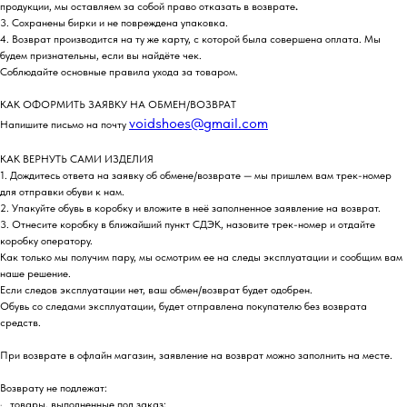
продукции, мы оставляем за собой право отказать в возврате
.
3. Сохранены бирки и не повреждена упаковка.
4. Возврат производится на ту же карту, с которой была совершена оплата. Мы
будем признательны, если вы найдёте чек.
Соблюдайте основные правила ухода за товаром.
КАК ОФОРМИТЬ ЗАЯВКУ НА ОБМЕН/ВОЗВРАТ
voidshoes@gmail.com
Напишите письмо на почту
КАК ВЕРНУТЬ САМИ ИЗДЕЛИЯ
1. Дождитесь ответа на заявку об обмене/возврате — мы пришлем вам трек-номер
для отправки обуви к нам.
2. Упакуйте обувь в коробку и вложите в неё заполненное заявление на возврат.
3. Отнесите коробку в ближайший пункт СДЭК, назовите трек-номер и отдайте
коробку оператору.
Как только мы получим пару, мы осмотрим ее на следы эксплуатации и сообщим вам
наше решение.
Если следов эксплуатации нет, ваш обмен/возврат будет одобрен.
Обувь со следами эксплуатации, будет отправлена покупателю без возврата
средств.
При возврате в офлайн магазин, заявление на возврат можно заполнить на месте.
Возврату не подлежат:
· товары, выполненные под заказ;