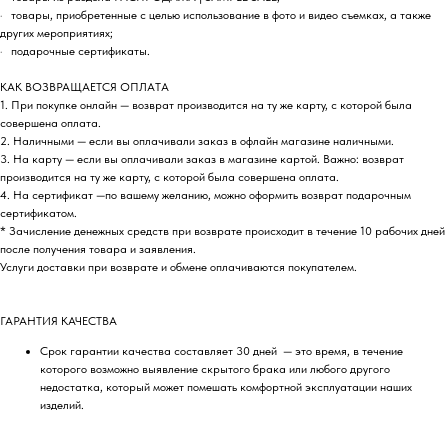
· товары, приобретенные с целью использование в фото и видео съемках, а также
других мероприятиях;
· подарочные сертификаты.
КАК ВОЗВРАЩАЕТСЯ ОПЛАТА
1. При покупке онлайн — возврат производится на ту же карту, с которой была
совершена оплата.
2. Наличными — если вы оплачивали заказ в офлайн магазине наличными.
3. На карту — если вы оплачивали заказ в магазине картой. Важно: возврат
производится на ту же карту, с которой была совершена оплата.
4. На сертификат —по вашему желанию, можно оформить возврат подарочным
сертификатом.
* Зачисление денежных средств при возврате происходит в течение 10 рабочих дней
после получения товара и заявления.
Услуги доставки при возврате и обмене оплачиваются покупателем.
ГАРАНТИЯ КАЧЕСТВА
Срок гарантии качества составляет 30 дней — это время, в течение
которого возможно выявление скрытого брака или любого другого
недостатка, который может помешать комфортной эксплуатации наших
изделий.