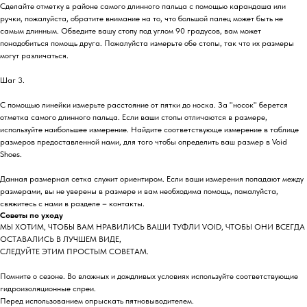
Сделайте отметку в районе самого длинного пальца с помощью карандаша или
ручки, пожалуйста, обратите внимание на то, что большой палец может быть не
самым длинным. Обведите вашу стопу под углом 90 градусов, вам может
понадобиться помощь друга. Пожалуйста измерьте обе стопы, так что их размеры
могут различаться.
Шаг 3.
С помощью линейки измерьте расстояние от пятки до носка. За "носок" берется
отметка самого длинного пальца. Если ваши стопы отличаются в размере,
используйте наибольшее измерение. Найдите соответствующе измерение в таблице
размеров предоставленной нами, для того чтобы определить ваш размер в Void
Shoes.
Данная размерная сетка служит ориентиром. Если ваши измерения попадают между
размерами, вы не уверены в размере и вам необходима помощь, пожалуйста,
свяжитесь с нами в разделе – контакты.
Советы по уходу
МЫ ХОТИМ, ЧТОБЫ ВАМ НРАВИЛИСЬ ВАШИ ТУФЛИ VOID, ЧТОБЫ ОНИ ВСЕГДА
ОСТАВАЛИСЬ В ЛУЧШЕМ ВИДЕ,
СЛЕДУЙТЕ ЭТИМ ПРОСТЫМ СОВЕТАМ.
Помните о сезоне. Во влажных и дождливых условиях используйте соответствующие
гидроизоляционные спреи.
Перед использованием опрыскать пятновыводителем.