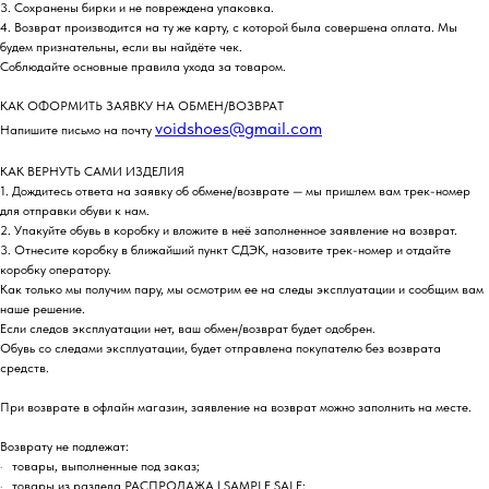
3. Сохранены бирки и не повреждена упаковка.
4. Возврат производится на ту же карту, с которой была совершена оплата. Мы
будем признательны, если вы найдёте чек.
Соблюдайте основные правила ухода за товаром.
КАК ОФОРМИТЬ ЗАЯВКУ НА ОБМЕН/ВОЗВРАТ
voidshoes@gmail.com
Напишите письмо на почту
КАК ВЕРНУТЬ САМИ ИЗДЕЛИЯ
1. Дождитесь ответа на заявку об обмене/возврате — мы пришлем вам трек-номер
для отправки обуви к нам.
2. Упакуйте обувь в коробку и вложите в неё заполненное заявление на возврат.
3. Отнесите коробку в ближайший пункт СДЭК, назовите трек-номер и отдайте
коробку оператору.
Как только мы получим пару, мы осмотрим ее на следы эксплуатации и сообщим вам
наше решение.
Если следов эксплуатации нет, ваш обмен/возврат будет одобрен.
Обувь со следами эксплуатации, будет отправлена покупателю без возврата
средств.
При возврате в офлайн магазин, заявление на возврат можно заполнить на месте.
Возврату не подлежат:
· товары, выполненные под заказ;
· товары из раздела РАСПРОДАЖА | SAMPLE SALE;