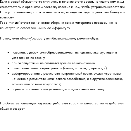
Если с вашей обувью что-то случилось в течение этого срока, напишите нам и мы
самостоятельно организуем доставку изделия к нам, чтобы устранить недостатки.
Если устранение недостатков невозможно, то изделие будет подлежать обмену или
возврату.
Гарантия действует на качество сборки и самих материалов подошвы, но не
действует на естественный износ и фурнитуру.
Не подлежит обмену/возврату или безвозмездному ремонту обувь:
ношеная, с дефектами образовавшимися вследствие эксплуатации в
условиях не по сезону,
при эксплуатации не соответствующей ее назначению;
с механическими повреждениями (ожоги, порезы, сдиры и др.);
деформированная в результате неправильной носки, сушки, утратившая
качество в результате химического воздействия, и с другими дефектами,
возникшими по вине покупателя;
отремонтированная покупателем до предъявления магазину.
На обувь, выполненную под заказ, действует гарантия качества, но не действует
обмен и возврат.