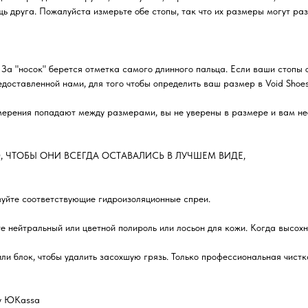
ь друга. Пожалуйста измерьте обе стопы, так что их размеры могут раз
 За "носок" берется отметка самого длинного пальца. Если ваши стопы 
оставленной нами, для того чтобы определить ваш размер в Void Shoes
ерения попадают между размерами, вы не уверены в размере и вам нео
, ЧТОБЫ ОНИ ВСЕГДА ОСТАВАЛИСЬ В ЛУЧШЕМ ВИДЕ,
зуйте соответствующие гидроизоляционные спреи.
е нейтральный или цветной полироль или лосьон для кожи. Когда высохн
ли блок, чтобы удалить засохшую грязь. Только профессиональная чистк
му ЮKassa