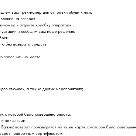
ишлем вам трек-номер для отправки обуви к нам.
явление на возврат.
к-номер и отдайте коробку оператору.
плуатации и сообщим вам наше решение.
брен.
лю без возврата средств.
о заполнить на месте.
идео съемках, а также других мероприятиях;
ту, с которой была совершена оплата.
не наличными.
 Важно: возврат производится на ту же карту, с которой была совершен
зврат подарочным сертификатом.