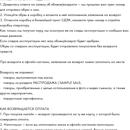
1. Дождитесь ответа на заявку об обмене/возврате — мы пришлем вам трек-номер
для отправки обуви к нам.
2. Упакуйте обувь в коробку и вложите в неё заполненное заявление на возврат.
3. Отнесите коробку в ближайший пункт СДЭК, назовите трек-номер и отдайте
коробку оператору.
Как только мы получим пару, мы осмотрим ее на следы эксплуатации и сообщим вам
наше решение.
Если следов эксплуатации нет, ваш обмен/возврат будет одобрен.
Обувь со следами эксплуатации, будет отправлена покупателю без возврата
средств.
При возврате в офлайн магазин, заявление на возврат можно заполнить на месте.
Возврату не подлежат:
· товары, выполненные под заказ;
· товары из раздела РАСПРОДАЖА | SAMPLE SALE;
· товары, приобретенные с целью использование в фото и видео съемках, а также
других мероприятиях;
· подарочные сертификаты.
КАК ВОЗВРАЩАЕТСЯ ОПЛАТА
1. При покупке онлайн — возврат производится на ту же карту, с которой была
совершена оплата.
2. Наличными — если вы оплачивали заказ в офлайн магазине наличными.
3. На карту — если вы оплачивали заказ в магазине картой. Важно: возврат