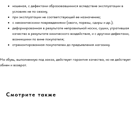
ношеная, с дефектами образовавшимися вследствие эксплуатации в
условиях не по сезону,
при эксплуатации не соответствующей ее назначению;
с механическими повреждениями (ожоги, порезы, сдиры и др.);
деформированная в результате неправильной носки, сушки, утратившая
качество в результате химического воздействия, и с другими дефектами,
возникшими по вине покупателя;
отремонтированная покупателем до предъявления магазину.
На обувь, выполненную под заказ, действует гарантия качества, но не действует
обмен и возврат.
Смотрите также