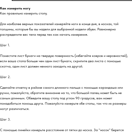
Как измерить ногу
Как правильно измерить стопу.
Для наиболее верных показателей измеряйте ноги в конце дня, в носках, той
толщины, которые бы вы надели для выбранной модели обуви. Равномерно
распределите вес тела перед тем как начать измерения.
Шаг 1.
Поместите лист бумаги на твердую поверхность (избегайте ковров и неровностей),
если ваша стопа больше чем один лист бумаги, скрипите два листа с помощью
скотча, один лист должен немного заходить на другой.
Шаг 2.
Сделайте отметку в районе самого длинного пальца с помощью карандаша или
ручки, пожалуйста, обратите внимание на то, что большой палец может быть не
самым длинным. Обведите вашу стопу под углом 90 градусов, вам может
понадобиться помощь друга. Пожалуйста измерьте обе стопы, так что их размеры
могут различаться.
Шаг 3.
С помощью линейки измерьте расстояние от пятки до носка. За "носок" берется