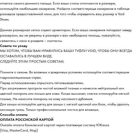
отметка самого длинного пальца. Если ваши стопы отличаются в размере,
используйте наибольшее измерение. Найдите соответствующе измерение в таблице
размеров предоставленной нами, для того чтобы определить ваш размер в Void
Shoes.
Данная размерная сетка служит ориентиром. Если ваши измерения попадают между
размерами, вы не уверены в размере и вам необходима помощь, пожалуйста,
свяжитесь с нами в разделе – контакты.
Советы по уходу
МЫ ХОТИМ, ЧТОБЫ ВАМ НРАВИЛИСЬ ВАШИ ТУФЛИ VOID, ЧТОБЫ ОНИ ВСЕГДА
ОСТАВАЛИСЬ В ЛУЧШЕМ ВИДЕ,
СЛЕДУЙТЕ ЭТИМ ПРОСТЫМ СОВЕТАМ.
Помните о сезоне. Во влажных и дождливых условиях используйте соответствующие
гидроизоляционные спреи.
Перед использованием опрыскать пятновыводителем.
При загрязнении протрите чистой влажной тканью и нанесите нейтральный или
цветной полироль или лосьон для кожи. Когда высохнет, слегка отполируйте мягкой
тканью. Не наносите полироль на кожу масляного дубления.
Для замши используйте щетку для замши с мягкой щетиной или блок, чтобы удалить
засохшую грязь. Только профессиональная чистка для влажных,
Способы оплаты
ОПЛАТА РОССИСКОЙ КАРТОЙ
Онлайн оплата банковской картой через платежную систему ЮKassa
(Visa, MasterCard, Мир)