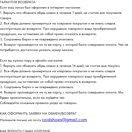
ГАРАНТИЯ ВОЗВРАТА
Если ваш заказ был оформлен в интернет-магазине:
1. Вернуть или обменять обувь можно в течение 7 дней, не считая дня получения
товара.
2. Вся обувь должна примеряться на ковровом покрытии и не иметь следов
эксплуатации до возврата. При нарушении товарного вида приобретенной
продукции, мы оставляем за собой право отказать в возврате
.
3. Сохранены бирки и не повреждена упаковка.
4. Возврат производится на ту же карту, с которой была совершена оплата. Чек не
потребуется, достаточно указать номер заказа.
Если вы купили пару в офлайн-магазине:
1. Вернуть или обменять обувь можно в течение 14 дней, не считая дня покупки
2. Вся обувь должна примеряться на ковровом покрытии и не иметь следов
эксплуатации до возврата. При нарушении товарного вида приобретенной
продукции, мы оставляем за собой право отказать в возврате
.
3. Сохранены бирки и не повреждена упаковка.
4. Возврат производится на ту же карту, с которой была совершена оплата. Мы
будем признательны, если вы найдёте чек.
Соблюдайте основные правила ухода за товаром.
КАК ОФОРМИТЬ ЗАЯВКУ НА ОБМЕН/ВОЗВРАТ
voidshoes@gmail.com
Напишите письмо на почту
КАК ВЕРНУТЬ САМИ ИЗДЕЛИЯ