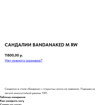
САНДАЛИИ BANDANAKED M RW
11800,00
р.
Нет нужного размера?
В КОРЗИНУ
Сандалии в стиле «бандана» с открытым носом на завязках. Подошва из
легкой износостойкой резины ТЭП.
Таблица измерения
Как измерить ногу
Советы по уходу