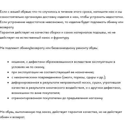
Если с вашей обувью что-то случилось в течение этого срока, напишите нам и мы
самостоятельно организуем доставку изделия к нам, чтобы устранить недостатки.
Если устранение недостатков невозможно, то изделие будет подлежать обмену или
возврату.
Гарантия действует на качество сборки и самих материалов подошвы, но не
действует на естественный износ и фурнитуру.
Не подлежит обмену/возврату или безвозмездному ремонту обувь:
ношеная, с дефектами образовавшимися вследствие эксплуатации в
условиях не по сезону,
при эксплуатации не соответствующей ее назначению;
с механическими повреждениями (ожоги, порезы, сдиры и др.);
деформированная в результате неправильной носки, сушки, утратившая
качество в результате химического воздействия, и с другими дефектами,
возникшими по вине покупателя;
отремонтированная покупателем до предъявления магазину.
На обувь, выполненную под заказ, действует гарантия качества, но не действует
обмен и возврат.