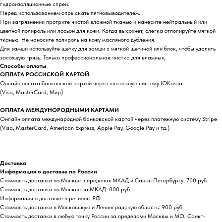
гидроизоляционные спреи.
Перед использованием опрыскать пятновыводителем.
При загрязнении протрите чистой влажной тканью и нанесите нейтральный или
цветной полироль или лосьон для кожи. Когда высохнет, слегка отполируйте мягкой
тканью. Не наносите полироль на кожу масляного дубления.
Для замши используйте щетку для замши с мягкой щетиной или блок, чтобы удалить
засохшую грязь. Только профессиональная чистка для влажных,
Способы оплаты
ОПЛАТА РОССИСКОЙ КАРТОЙ
Онлайн оплата банковской картой через платежную систему ЮKassa
(Visa, MasterCard, Мир)
ОПЛАТА МЕЖДУНОРОДНЫМИ КАРТАМИ
Онлайн оплата международной банковской картой через платежную систему Stripe
(Visa, MasterCard, American Express, Apple Pay, Google Pay и тд.)
Доставка
Информация о доставке по России
Стоимость доставки по Москве в пределах МКАД и Санкт-Петербургу: 700 руб.
Стоимость доставки по Москве за МКАД: 800 руб.
Информация о доставке в регионы РФ
Стоимость доставки в Московскую и Ленинградскую область: 900 руб.
Стоимость доставки в любую точку России за пределами Москвы и МО, Санкт-