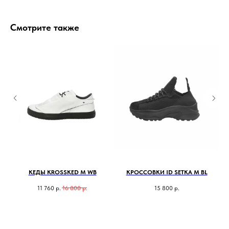
Смотрите также
КЕДЫ KROSSKED M WB
КРОССОВКИ ID SETKA M BL
Б
11 760
р.
16 800
р.
15 800
р.