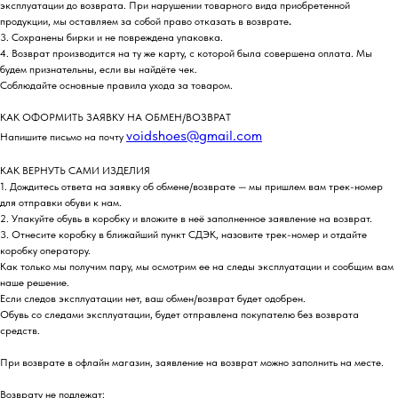
эксплуатации до возврата. При нарушении товарного вида приобретенной
продукции, мы оставляем за собой право отказать в возврате
.
3. Сохранены бирки и не повреждена упаковка.
4. Возврат производится на ту же карту, с которой была совершена оплата. Мы
будем признательны, если вы найдёте чек.
Соблюдайте основные правила ухода за товаром.
КАК ОФОРМИТЬ ЗАЯВКУ НА ОБМЕН/ВОЗВРАТ
voidshoes@gmail.com
Напишите письмо на почту
КАК ВЕРНУТЬ САМИ ИЗДЕЛИЯ
1. Дождитесь ответа на заявку об обмене/возврате — мы пришлем вам трек-номер
для отправки обуви к нам.
2. Упакуйте обувь в коробку и вложите в неё заполненное заявление на возврат.
3. Отнесите коробку в ближайший пункт СДЭК, назовите трек-номер и отдайте
коробку оператору.
Как только мы получим пару, мы осмотрим ее на следы эксплуатации и сообщим вам
наше решение.
Если следов эксплуатации нет, ваш обмен/возврат будет одобрен.
Обувь со следами эксплуатации, будет отправлена покупателю без возврата
средств.
При возврате в офлайн магазин, заявление на возврат можно заполнить на месте.
Возврату не подлежат: