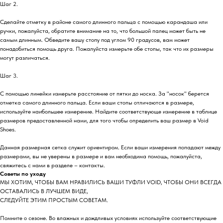
Шаг 2.
Сделайте отметку в районе самого длинного пальца с помощью карандаша или
ручки, пожалуйста, обратите внимание на то, что большой палец может быть не
самым длинным. Обведите вашу стопу под углом 90 градусов, вам может
понадобиться помощь друга. Пожалуйста измерьте обе стопы, так что их размеры
могут различаться.
Шаг 3.
С помощью линейки измерьте расстояние от пятки до носка. За "носок" берется
отметка самого длинного пальца. Если ваши стопы отличаются в размере,
используйте наибольшее измерение. Найдите соответствующе измерение в таблице
размеров предоставленной нами, для того чтобы определить ваш размер в Void
Shoes.
Данная размерная сетка служит ориентиром. Если ваши измерения попадают между
размерами, вы не уверены в размере и вам необходима помощь, пожалуйста,
свяжитесь с нами в разделе – контакты.
Советы по уходу
МЫ ХОТИМ, ЧТОБЫ ВАМ НРАВИЛИСЬ ВАШИ ТУФЛИ VOID, ЧТОБЫ ОНИ ВСЕГДА
ОСТАВАЛИСЬ В ЛУЧШЕМ ВИДЕ,
СЛЕДУЙТЕ ЭТИМ ПРОСТЫМ СОВЕТАМ.
Помните о сезоне. Во влажных и дождливых условиях используйте соответствующие