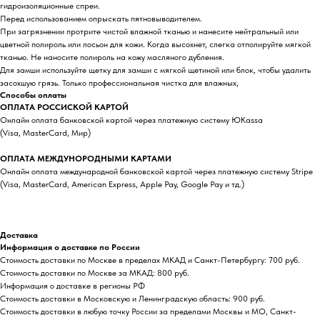
гидроизоляционные спреи.
Перед использованием опрыскать пятновыводителем.
При загрязнении протрите чистой влажной тканью и нанесите нейтральный или
цветной полироль или лосьон для кожи. Когда высохнет, слегка отполируйте мягкой
тканью. Не наносите полироль на кожу масляного дубления.
Для замши используйте щетку для замши с мягкой щетиной или блок, чтобы удалить
засохшую грязь. Только профессиональная чистка для влажных,
Способы оплаты
ОПЛАТА РОССИСКОЙ КАРТОЙ
Онлайн оплата банковской картой через платежную систему ЮKassa
(Visa, MasterCard, Мир)
ОПЛАТА МЕЖДУНОРОДНЫМИ КАРТАМИ
Онлайн оплата международной банковской картой через платежную систему Stripe
(Visa, MasterCard, American Express, Apple Pay, Google Pay и тд.)
Доставка
Информация о доставке по России
Стоимость доставки по Москве в пределах МКАД и Санкт-Петербургу: 700 руб.
Стоимость доставки по Москве за МКАД: 800 руб.
Информация о доставке в регионы РФ
Стоимость доставки в Московскую и Ленинградскую область: 900 руб.
Стоимость доставки в любую точку России за пределами Москвы и МО, Санкт-