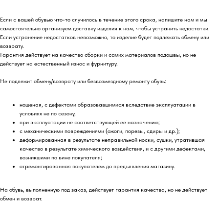
Если с вашей обувью что-то случилось в течение этого срока, напишите нам и мы
самостоятельно организуем доставку изделия к нам, чтобы устранить недостатки.
Если устранение недостатков невозможно, то изделие будет подлежать обмену или
возврату.
Гарантия действует на качество сборки и самих материалов подошвы, но не
действует на естественный износ и фурнитуру.
Не подлежит обмену/возврату или безвозмездному ремонту обувь:
ношеная, с дефектами образовавшимися вследствие эксплуатации в
условиях не по сезону,
при эксплуатации не соответствующей ее назначению;
с механическими повреждениями (ожоги, порезы, сдиры и др.);
деформированная в результате неправильной носки, сушки, утратившая
качество в результате химического воздействия, и с другими дефектами,
возникшими по вине покупателя;
отремонтированная покупателем до предъявления магазину.
На обувь, выполненную под заказ, действует гарантия качества, но не действует
обмен и возврат.