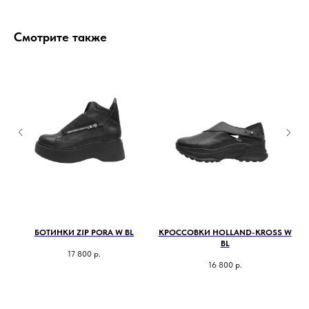
Смотрите также
БОТИНКИ ZIP PORA W BL
КРОССОВКИ HOLLAND-KROSS W
Б
BL
17 800
р.
16 800
р.