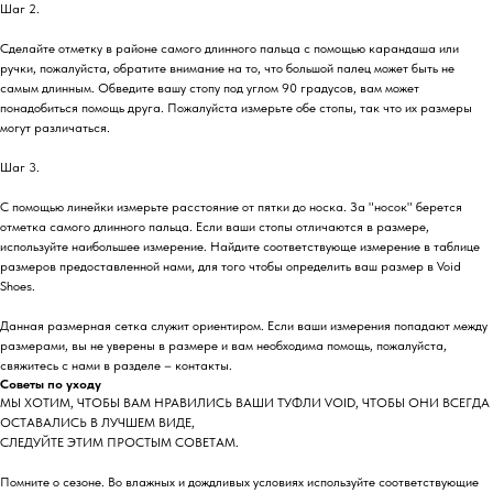
Шаг 2.
Сделайте отметку в районе самого длинного пальца с помощью карандаша или
ручки, пожалуйста, обратите внимание на то, что большой палец может быть не
самым длинным. Обведите вашу стопу под углом 90 градусов, вам может
понадобиться помощь друга. Пожалуйста измерьте обе стопы, так что их размеры
могут различаться.
Шаг 3.
С помощью линейки измерьте расстояние от пятки до носка. За "носок" берется
отметка самого длинного пальца. Если ваши стопы отличаются в размере,
используйте наибольшее измерение. Найдите соответствующе измерение в таблице
размеров предоставленной нами, для того чтобы определить ваш размер в Void
Shoes.
Данная размерная сетка служит ориентиром. Если ваши измерения попадают между
размерами, вы не уверены в размере и вам необходима помощь, пожалуйста,
свяжитесь с нами в разделе – контакты.
Советы по уходу
МЫ ХОТИМ, ЧТОБЫ ВАМ НРАВИЛИСЬ ВАШИ ТУФЛИ VOID, ЧТОБЫ ОНИ ВСЕГДА
ОСТАВАЛИСЬ В ЛУЧШЕМ ВИДЕ,
СЛЕДУЙТЕ ЭТИМ ПРОСТЫМ СОВЕТАМ.
Помните о сезоне. Во влажных и дождливых условиях используйте соответствующие