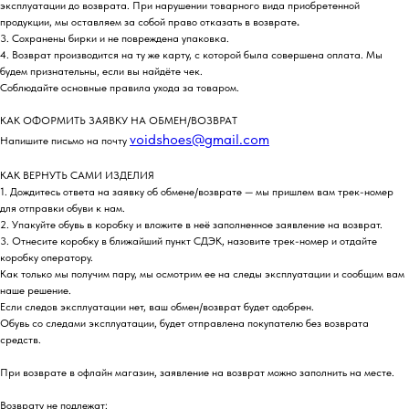
эксплуатации до возврата. При нарушении товарного вида приобретенной
продукции, мы оставляем за собой право отказать в возврате
.
3. Сохранены бирки и не повреждена упаковка.
4. Возврат производится на ту же карту, с которой была совершена оплата. Мы
будем признательны, если вы найдёте чек.
Соблюдайте основные правила ухода за товаром.
КАК ОФОРМИТЬ ЗАЯВКУ НА ОБМЕН/ВОЗВРАТ
voidshoes@gmail.com
Напишите письмо на почту
КАК ВЕРНУТЬ САМИ ИЗДЕЛИЯ
1. Дождитесь ответа на заявку об обмене/возврате — мы пришлем вам трек-номер
для отправки обуви к нам.
2. Упакуйте обувь в коробку и вложите в неё заполненное заявление на возврат.
3. Отнесите коробку в ближайший пункт СДЭК, назовите трек-номер и отдайте
коробку оператору.
Как только мы получим пару, мы осмотрим ее на следы эксплуатации и сообщим вам
наше решение.
Если следов эксплуатации нет, ваш обмен/возврат будет одобрен.
Обувь со следами эксплуатации, будет отправлена покупателю без возврата
средств.
При возврате в офлайн магазин, заявление на возврат можно заполнить на месте.
Возврату не подлежат: