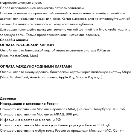
гидроизоляционные спреи.
Перед использованием опрыскать пятновыводителем.
При загрязнении протрите чистой влажной тканью и нанесите нейтральный или
цветной полироль или лосьон для кожи. Когда высохнет, слегка отполируйте мягкой
тканью. Не наносите полироль на кожу масляного дубления.
Для замши используйте щетку для замши с мягкой щетиной или блок, чтобы удалить
засохшую грязь. Только профессиональная чистка для влажных,
Способы оплаты
ОПЛАТА РОССИСКОЙ КАРТОЙ
Онлайн оплата банковской картой через платежную систему ЮKassa
(Visa, MasterCard, Мир)
ОПЛАТА МЕЖДУНОРОДНЫМИ КАРТАМИ
Онлайн оплата международной банковской картой через платежную систему Stripe
(Visa, MasterCard, American Express, Apple Pay, Google Pay и тд.)
Доставка
Информация о доставке по России
Стоимость доставки по Москве в пределах МКАД и Санкт-Петербургу: 700 руб.
Стоимость доставки по Москве за МКАД: 800 руб.
Информация о доставке в регионы РФ
Стоимость доставки в Московскую и Ленинградскую область: 900 руб.
Стоимость доставки в любую точку России за пределами Москвы и МО, Санкт-