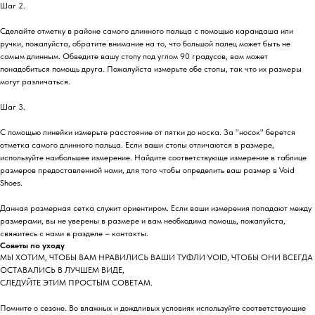
Шаг 2.
Сделайте отметку в районе самого длинного пальца с помощью карандаша или
ручки, пожалуйста, обратите внимание на то, что большой палец может быть не
самым длинным. Обведите вашу стопу под углом 90 градусов, вам может
понадобиться помощь друга. Пожалуйста измерьте обе стопы, так что их размеры
могут различаться.
Шаг 3.
С помощью линейки измерьте расстояние от пятки до носка. За "носок" берется
отметка самого длинного пальца. Если ваши стопы отличаются в размере,
используйте наибольшее измерение. Найдите соответствующе измерение в таблице
размеров предоставленной нами, для того чтобы определить ваш размер в Void
Shoes.
Данная размерная сетка служит ориентиром. Если ваши измерения попадают между
размерами, вы не уверены в размере и вам необходима помощь, пожалуйста,
свяжитесь с нами в разделе – контакты.
Советы по уходу
МЫ ХОТИМ, ЧТОБЫ ВАМ НРАВИЛИСЬ ВАШИ ТУФЛИ VOID, ЧТОБЫ ОНИ ВСЕГДА
ОСТАВАЛИСЬ В ЛУЧШЕМ ВИДЕ,
СЛЕДУЙТЕ ЭТИМ ПРОСТЫМ СОВЕТАМ.
Помните о сезоне. Во влажных и дождливых условиях используйте соответствующие