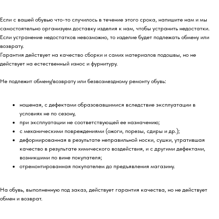
Если с вашей обувью что-то случилось в течение этого срока, напишите нам и мы
самостоятельно организуем доставку изделия к нам, чтобы устранить недостатки.
Если устранение недостатков невозможно, то изделие будет подлежать обмену или
возврату.
Гарантия действует на качество сборки и самих материалов подошвы, но не
действует на естественный износ и фурнитуру.
Не подлежит обмену/возврату или безвозмездному ремонту обувь:
ношеная, с дефектами образовавшимися вследствие эксплуатации в
условиях не по сезону,
при эксплуатации не соответствующей ее назначению;
с механическими повреждениями (ожоги, порезы, сдиры и др.);
деформированная в результате неправильной носки, сушки, утратившая
качество в результате химического воздействия, и с другими дефектами,
возникшими по вине покупателя;
отремонтированная покупателем до предъявления магазину.
На обувь, выполненную под заказ, действует гарантия качества, но не действует
обмен и возврат.