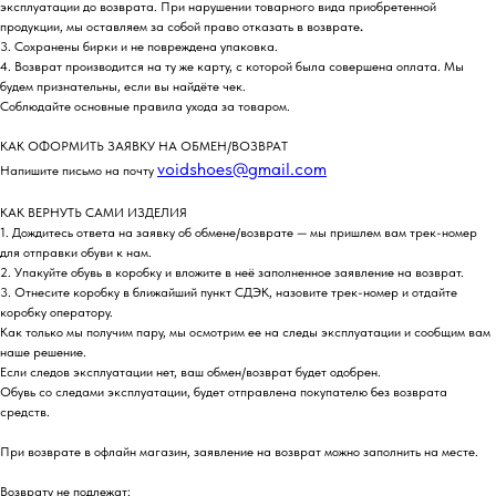
эксплуатации до возврата. При нарушении товарного вида приобретенной
продукции, мы оставляем за собой право отказать в возврате
.
3. Сохранены бирки и не повреждена упаковка.
4. Возврат производится на ту же карту, с которой была совершена оплата. Мы
будем признательны, если вы найдёте чек.
Соблюдайте основные правила ухода за товаром.
КАК ОФОРМИТЬ ЗАЯВКУ НА ОБМЕН/ВОЗВРАТ
voidshoes@gmail.com
Напишите письмо на почту
КАК ВЕРНУТЬ САМИ ИЗДЕЛИЯ
1. Дождитесь ответа на заявку об обмене/возврате — мы пришлем вам трек-номер
для отправки обуви к нам.
2. Упакуйте обувь в коробку и вложите в неё заполненное заявление на возврат.
3. Отнесите коробку в ближайший пункт СДЭК, назовите трек-номер и отдайте
коробку оператору.
Как только мы получим пару, мы осмотрим ее на следы эксплуатации и сообщим вам
наше решение.
Если следов эксплуатации нет, ваш обмен/возврат будет одобрен.
Обувь со следами эксплуатации, будет отправлена покупателю без возврата
средств.
При возврате в офлайн магазин, заявление на возврат можно заполнить на месте.
Возврату не подлежат: