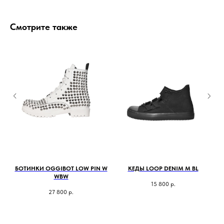
Смотрите также
 WB
БОТИНКИ OGGIBOT LOW PIN W
КЕДЫ LOOP DENIM M BL
БО
WBW
15 800
р.
27 800
р.