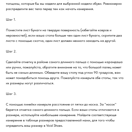
толщины, которые бы вы надели для выбранной модели обуви. Равномерно
распределите вес тела перед тем как начать измерения.
Шаг 1.
Поместите лист бумаги на твердую поверхность (избегайте ковров и
неровностей), если ваша стопа больше чем один лист бумаги, скрипите два
листа с помощью скотча, один лист должен немного заходить на другой.
Шаг 2.
Сделайте отметку в районе самого длинного пальца с помощью карандаша
или ручки, пожалуйста, обратите внимание на то, что большой палец может
быть не самым длинным. Обведите вашу стопу под углом 90 градусов, вам
может понадобиться помощь друга. Пожалуйста измерьте обе стопы, так что
их размеры могут различаться.
Шаг 3.
С помощью линейки измерьте расстояние от пятки до носка. За "носок"
берется отметка самого длинного пальца. Если ваши стопы отличаются в
размере, используйте наибольшее измерение. Найдите соответствующе
измерение в таблице размеров предоставленной нами, для того чтобы
определить ваш размер в Void Shoes.