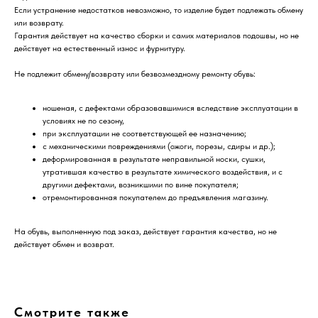
Если устранение недостатков невозможно, то изделие будет подлежать обмену
или возврату.
Гарантия действует на качество сборки и самих материалов подошвы, но не
действует на естественный износ и фурнитуру.
Не подлежит обмену/возврату или безвозмездному ремонту обувь:
ношеная, с дефектами образовавшимися вследствие эксплуатации в
условиях не по сезону,
при эксплуатации не соответствующей ее назначению;
с механическими повреждениями (ожоги, порезы, сдиры и др.);
деформированная в результате неправильной носки, сушки,
утратившая качество в результате химического воздействия, и с
другими дефектами, возникшими по вине покупателя;
отремонтированная покупателем до предъявления магазину.
На обувь, выполненную под заказ, действует гарантия качества, но не
действует обмен и возврат.
Смотрите также