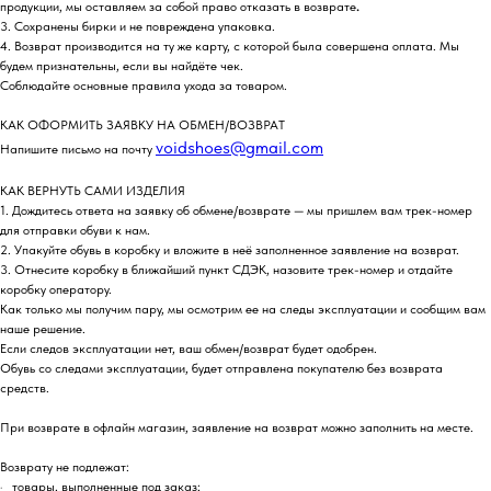
продукции, мы оставляем за собой право отказать в возврате
.
3. Сохранены бирки и не повреждена упаковка.
4. Возврат производится на ту же карту, с которой была совершена оплата. Мы
будем признательны, если вы найдёте чек.
Соблюдайте основные правила ухода за товаром.
КАК ОФОРМИТЬ ЗАЯВКУ НА ОБМЕН/ВОЗВРАТ
voidshoes@gmail.com
Напишите письмо на почту
КАК ВЕРНУТЬ САМИ ИЗДЕЛИЯ
1. Дождитесь ответа на заявку об обмене/возврате — мы пришлем вам трек-номер
для отправки обуви к нам.
2. Упакуйте обувь в коробку и вложите в неё заполненное заявление на возврат.
3. Отнесите коробку в ближайший пункт СДЭК, назовите трек-номер и отдайте
коробку оператору.
Как только мы получим пару, мы осмотрим ее на следы эксплуатации и сообщим вам
наше решение.
Если следов эксплуатации нет, ваш обмен/возврат будет одобрен.
Обувь со следами эксплуатации, будет отправлена покупателю без возврата
средств.
При возврате в офлайн магазин, заявление на возврат можно заполнить на месте.
Возврату не подлежат:
· товары, выполненные под заказ;