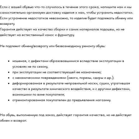
Если с вашей обувью что-то случилось в течение этого срока, напишите нам и мы
самостоятельно организуем доставку изделия к нам, чтобы устранить недостатки.
Если устранение недостатков невозможно, то изделие будет подлежать обмену или
возврату.
Гарантия действует на качество сборки и самих материалов подошвы, но не
действует на естественный износ и фурнитуру.
Не подлежит обмену/возврату или безвозмездному ремонту обувь:
ношеная, с дефектами образовавшимися вследствие эксплуатации в
условиях не по сезону,
при эксплуатации не соответствующей ее назначению;
с механическими повреждениями (ожоги, порезы, сдиры и др.);
деформированная в результате неправильной носки, сушки, утратившая
качество в результате химического воздействия, и с другими дефектами,
возникшими по вине покупателя;
отремонтированная покупателем до предъявления магазину.
На обувь, выполненную под заказ, действует гарантия качества, но не действует
обмен и возврат.