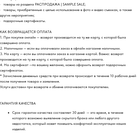
· товары из раздела РАСПРОДАЖА | SAMPLE SALE;
· товары, приобретенные с целью использование в фото и видео съемках, а также
других мероприятиях;
· подарочные сертификаты.
КАК ВОЗВРАЩАЕТСЯ ОПЛАТА
1. При покупке онлайн — возврат производится на ту же карту, с которой была
совершена оплата.
2. Наличными — если вы оплачивали заказ в офлайн магазине наличными.
3. На карту — если вы оплачивали заказ в магазине картой. Важно: возврат
производится на ту же карту, с которой была совершена оплата.
4. На сертификат —по вашему желанию, можно оформить возврат подарочным
сертификатом.
* Зачисление денежных средств при возврате происходит в течение 10 рабочих дней
после получения товара и заявления.
Услуги доставки при возврате и обмене оплачиваются покупателем.
ГАРАНТИЯ КАЧЕСТВА
Срок гарантии качества составляет 30 дней — это время, в течение
которого возможно выявление скрытого брака или любого другого
недостатка, который может помешать комфортной эксплуатации наших
изделий.