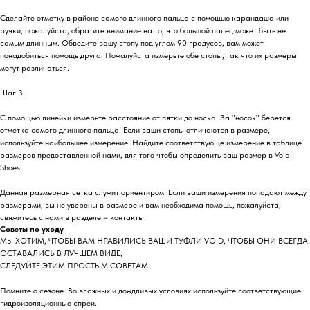
Сделайте отметку в районе самого длинного пальца с помощью карандаша или
ручки, пожалуйста, обратите внимание на то, что большой палец может быть не
самым длинным. Обведите вашу стопу под углом 90 градусов, вам может
понадобиться помощь друга. Пожалуйста измерьте обе стопы, так что их размеры
могут различаться.
Шаг 3.
С помощью линейки измерьте расстояние от пятки до носка. За "носок" берется
отметка самого длинного пальца. Если ваши стопы отличаются в размере,
используйте наибольшее измерение. Найдите соответствующе измерение в таблице
размеров предоставленной нами, для того чтобы определить ваш размер в Void
Shoes.
Данная размерная сетка служит ориентиром. Если ваши измерения попадают между
размерами, вы не уверены в размере и вам необходима помощь, пожалуйста,
свяжитесь с нами в разделе – контакты.
Советы по уходу
МЫ ХОТИМ, ЧТОБЫ ВАМ НРАВИЛИСЬ ВАШИ ТУФЛИ VOID, ЧТОБЫ ОНИ ВСЕГДА
ОСТАВАЛИСЬ В ЛУЧШЕМ ВИДЕ,
СЛЕДУЙТЕ ЭТИМ ПРОСТЫМ СОВЕТАМ.
Помните о сезоне. Во влажных и дождливых условиях используйте соответствующие
гидроизоляционные спреи.